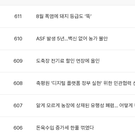
611
8월 폭염에 돼지 등급도 ‘뚝’
610
ASF 발생 5년…백신 없어 농가 불안
609
도축장 전기료 할인 연장에 올인
608
축평원 ‘디지털 플랫폼 정부 실현’ 위한 민관협력
607
알게 모르게 농장에 상재된 유행성 폐렴… 어떻게
606
돈육수입 증가세 한풀 꺾였다