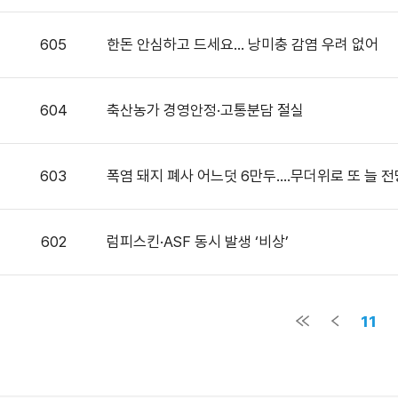
605
한돈 안심하고 드세요… 낭미충 감염 우려 없어
604
축산농가 경영안정·고통분담 절실
603
폭염 돼지 폐사 어느덧 6만두....무더위로 또 늘 
602
럼피스킨·ASF 동시 발생 ‘비상’
11