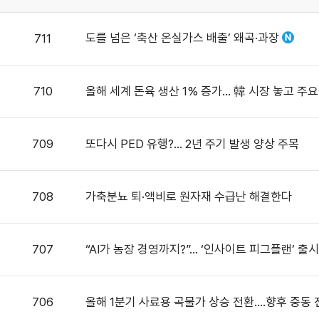
도를 넘은 ‘축산 온실가스 배출’ 왜곡·과장
711
710
올해 세계 돈육 생산 1% 증가… 韓 시장 놓고 주
709
또다시 PED 유행?… 2년 주기 발생 양상 주목
708
가축분뇨 퇴·액비로 원자재 수급난 해결한다
707
“AI가 농장 경영까지?”… ‘인사이트 피그플랜’ 출시
706
올해 1분기 사료용 곡물가 상승 전환….향후 중동 