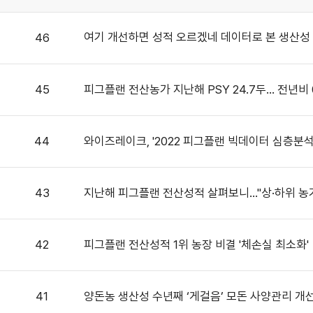
여기 개선하면 성적 오르겠네 데이터로 본 생산성
46
45
피그플랜 전산농가 지난해 PSY 24.7두… 전년비 
44
와이즈레이크, '2022 피그플랜 빅데이터 심층분석
43
지난해 피그플랜 전산성적 살펴보니…"상·하위 농가
42
피그플랜 전산성적 1위 농장 비결 '체손실 최소화'
41
양돈농 생산성 수년째 ‘게걸음’ 모돈 사양관리 개선