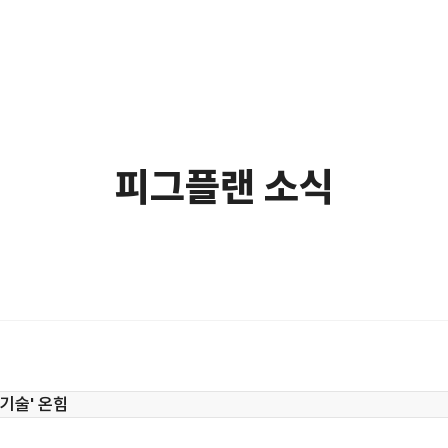
피그플랜 소식
기술' 온힘