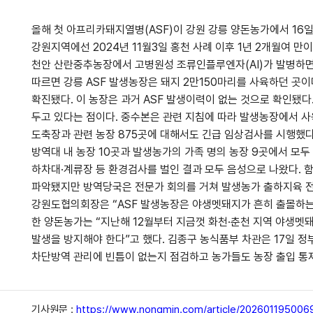
올해 첫 아프리카돼지열병(ASF)이 강원 강릉 양돈농가에서 16일
강원지역에선 2024년 11월3일 홍천 사례 이후 1년 2개월여 
천안 산란중추농장에서 고병원성 조류인플루엔자(AI)가 발병하면
따르면 강릉 ASF 발생농장은 돼지 2만150마리를 사육하던 곳
확진됐다. 이 농장은 과거 ASF 발생이력이 없는 것으로 확인됐다
두고 있다는 점이다. 중수본은 관련 지침에 따라 발생농장에서 사육
도축장과 관련 농장 875곳에 대해서도 긴급 임상검사를 시행했다. 
방역대 내 농장 10곳과 발생농가의 가족 명의 농장 9곳에서 모
하차대·계류장 등 환경검사를 벌인 결과 모두 음성으로 나왔다. 
파악됐지만 방역당국은 전문가 회의를 거쳐 발생농가 출하지육 전
강원도협의회장은 “ASF 발생농장은 야생멧돼지가 흔히 출몰하는
한 양돈농가는 “지난해 12월부터 지금껏 화천·춘천 지역 야생멧
발생을 방지해야 한다”고 했다. 김종구 농식품부 차관은 17일 
차단방역 관리에 빈틈이 없는지 점검하고 농가들도 농장 출입 통제, 
기사원문 :
https://www.nongmin.com/article/202601195006