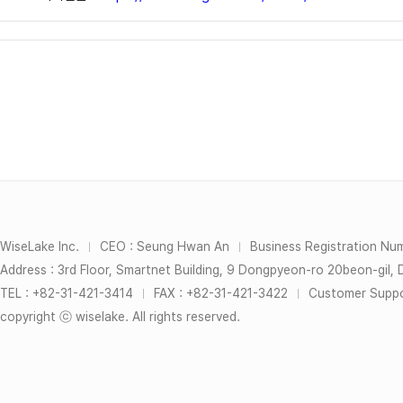
WiseLake Inc.
CEO : Seung Hwan An
Business Registration Nu
｜
｜
Address : 3rd Floor, Smartnet Building, 9 Dongpyeon-ro 20beon-gil,
TEL : +82-31-421-3414
FAX : +82-31-421-3422
Customer Suppor
｜
｜
copyright ⓒ wiselake. All rights reserved.