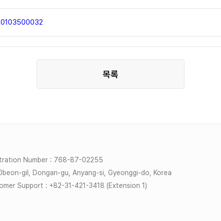
260103500032
tration Number : 768-87-02255
20beon-gil, Dongan-gu, Anyang-si, Gyeonggi-do, Korea
mer Support : +82-31-421-3418 (Extension 1)