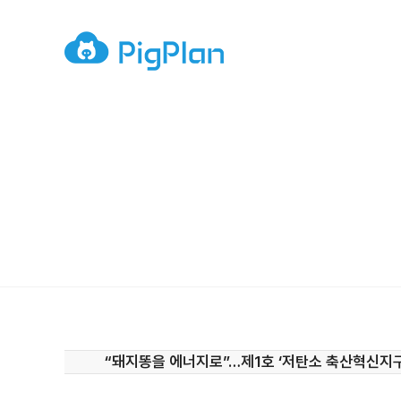
“돼지똥을 에너지로”…제1호 ‘저탄소 축산혁신지구