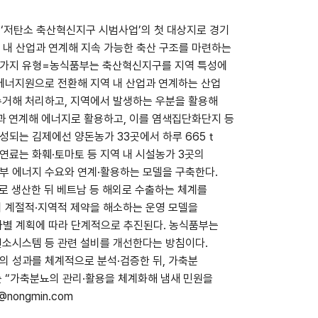
‘저탄소 축산혁신지구 시범사업’의 첫 대상지로 경기
역 내 산업과 연계해 지속 가능한 축산 구조를 마련하는
 3가지 유형=농식품부는 축산혁신지구를 지역 특성에
 에너지원으로 전환해 지역 내 산업과 연계하는 산업
수거해 처리하고, 지역에서 발생하는 우분을 활용해
과 연계해 에너지로 활용하고, 이를 염색집단화단지 등
성되는 김제에선 양돈농가 33곳에서 하루 665ｔ
연료는 화훼·토마토 등 지역 내 시설농가 3곳의
부 에너지 수요와 연계·활용하는 모델을 구축한다.
로 생산한 뒤 베트남 등 해외로 수출하는 체계를
의 계절적·지역적 제약을 해소하는 운영 모델을
차별 계획에 따라 단계적으로 추진된다. 농식품부는
연소시스템 등 관련 설비를 개선한다는 방침이다.
의 성과를 체계적으로 분석·검증한 뒤, 가축분
는 “가축분뇨의 관리·활용을 체계화해 냄새 민원을
ongmin.com