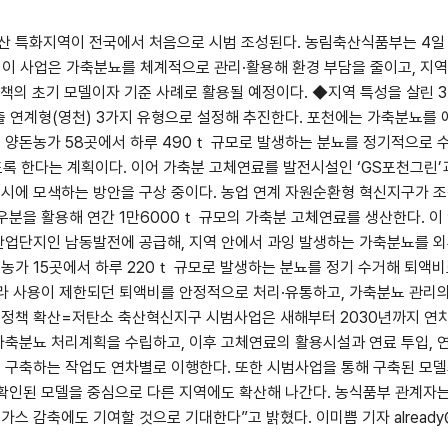
 특화지역이 전국에서 처음으로 시범 조성된다. 농림축산식품부는 4일 
다. 이 사업은 가축분뇨를 체계적으로 관리·활용해 환경 부담을 줄이고, 지
정책의 초기 모델이자 기준 사례로 활용될 예정이다. ◆지역 특성을 살린
출 연계형(영천) 3가지 유형으로 설정해 추진한다. 포천에는 가축분뇨를
 양돈농가 58곳에서 하루 490ｔ 규모로 발생하는 분뇨를 정기적으로 
도록 한다는 계획이다. 이어 가축분 고체연료를 발전시설인 ‘GS포천그린’
시에 모색하는 방안을 구상 중이다. 농업 연계 자원순환형 혁신지구가 조
우분을 활용해 연간 1만6000ｔ 규모의 가축분 고체연료를 생산한다. 이 
산업단지인 남동발전에 공급해, 지역 안에서 과잉 발생하는 가축분뇨를 외
가 15곳에서 하루 220ｔ 규모로 발생하는 분뇨를 정기 수거해 퇴액비
따라 사용이 제한되던 퇴액비를 안정적으로 처리·유통하고, 가축분뇨 관리
뒤 정책 확산=저탄소 축산혁신지구 시범사업은 새해부터 2030년까지 연
가축분뇨 처리계획을 수립하고, 이후 고체연료의 활용시설과 연료 투입, 
 구축하는 작업도 연차별로 이행한다. 또한 시범사업을 통해 구축된 모델
 확인된 모델을 중심으로 다른 지역에도 확산해 나간다. 농식품부 관계자
 감축에도 기여할 것으로 기대한다”고 밝혔다. 이미쁨 기자 already@n