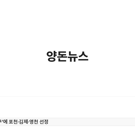
양돈뉴스
’에 포천·김제·영천 선정