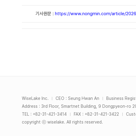
기사원문 :
https://www.nongmin.com/article/20
WiseLake Inc.
CEO : Seung Hwan An
Business Regis
｜
｜
Address : 3rd Floor, Smartnet Building, 9 Dongpyeon-ro 
TEL : +82-31-421-3414
FAX : +82-31-421-3422
Custo
｜
｜
copyright ⓒ wiselake. All rights reserved.